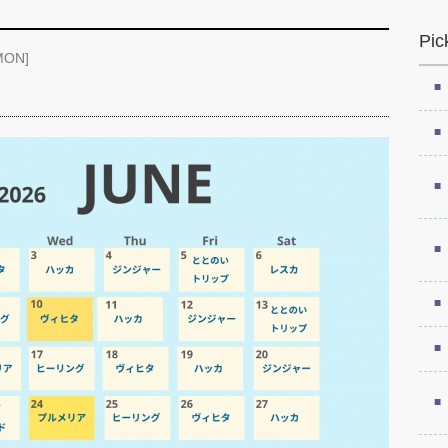
Pic
MON]
】