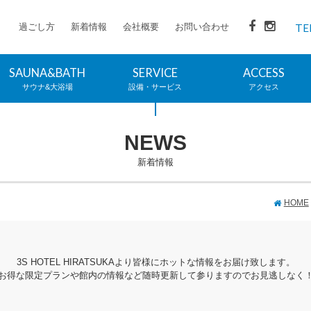
過ごし方
新着情報
会社概要
お問い合わせ
TE
SAUNA&BATH
SERVICE
ACCESS
サウナ&大浴場
設備・サービス
アクセス
NEWS
新着情報
HOME
3S HOTEL HIRATSUKAより皆様にホットな情報をお届け致します。
お得な限定プランや館内の情報など随時更新して参りますのでお見逃しなく