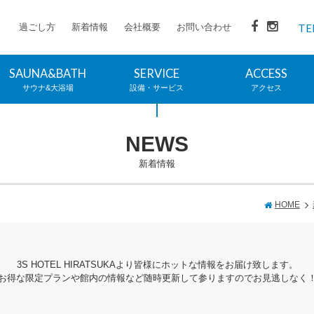
過ごし方
新着情報
会社概要
お問い合わせ
TE
SAUNA&BATH
SERVICE
ACCESS
サウナ&大浴場
設備・サービス
アクセス
NEWS
新着情報
HOME
3S HOTEL HIRATSUKAより皆様にホットな情報をお届け致します。
お得な限定プランや館内の情報など随時更新して参りますのでお見逃しなく