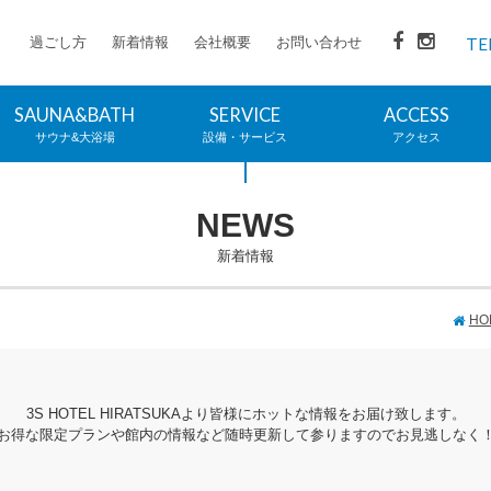
過ごし方
新着情報
会社概要
お問い合わせ
TE
SAUNA&BATH
SERVICE
ACCESS
サウナ&大浴場
設備・サービス
アクセス
NEWS
新着情報
HO
3S HOTEL HIRATSUKAより皆様にホットな情報をお届け致します。
お得な限定プランや館内の情報など随時更新して参りますのでお見逃しなく