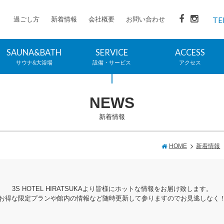
過ごし方
新着情報
会社概要
お問い合わせ
TE
SAUNA&BATH
SERVICE
ACCESS
サウナ&大浴場
設備・サービス
アクセス
NEWS
新着情報
HOME
新着情報
3S HOTEL HIRATSUKAより皆様にホットな情報をお届け致します。
お得な限定プランや館内の情報など随時更新して参りますのでお見逃しなく